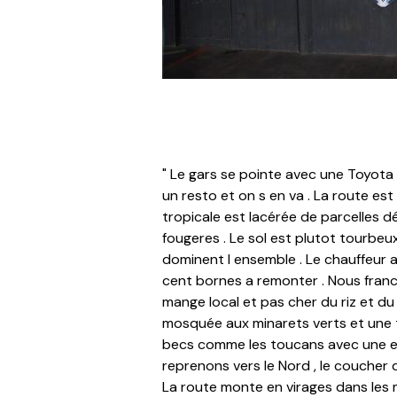
" Le gars se pointe avec une Toyota n
un resto et on s en va . La route es
tropicale est lacérée de parcelles d
fougeres . Le sol est plutot tourbe
dominent l ensemble . Le chauffeur a
cent bornes a remonter . Nous franc
mange local et pas cher du riz et du 
mosquée aux minarets verts et une t
becs comme les toucans avec une ex
reprenons vers le Nord , le coucher d
La route monte en virages dans les 