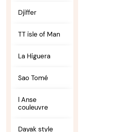
Djiffer
TT isle of Man
La Higuera
Sao Tomé
l Anse
couleuvre
Dayak style