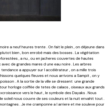
oire a neuf heures trente . On fait le plein , on déjeune dans
t plutot bien , bon enrobé mais des bosses . La végétation
éforestées , a nu , ou en jacheres couvertes de hautes
ux avec de grandes mares d une eau noire . Les arbres
 tendance a appuyer sur l accélérateur , on a mille trois
hissons quelques fleuves et nous arrivons a Sampit , on y
poisson . A la sortie de la ville se dressent une grande
our horloge coiffée de tetes de calaos , oiseaux aux grands
croissance vers le haut , le symbole des Dayaks . Nous
e soleil nous couvre de ses couleurs et la nuit envahit tout .
montagnes . Je me cramponne a l arriere et me souleve pour