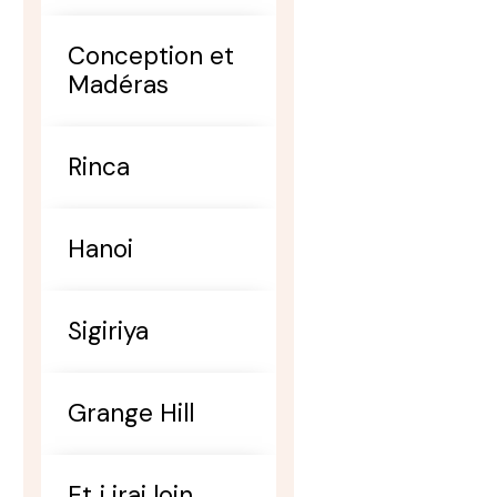
Conception et
Madéras
Rinca
Hanoi
Sigiriya
Grange Hill
Et j irai loin ,