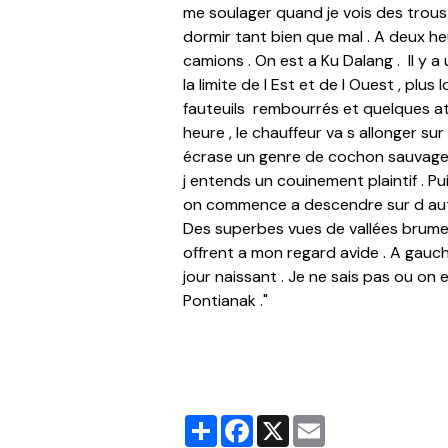
me soulager quand je vois des trous 
dormir tant bien que mal . A deux h
camions . On est a Ku Dalang . Il y a
la limite de l Est et de l Ouest , plus 
fauteuils rembourrés et quelques at
heure , le chauffeur va s allonger sur
écrase un genre de cochon sauvage u
j entends un couinement plaintif . Pui
on commence a descendre sur d autres 
Des superbes vues de vallées brumeu
offrent a mon regard avide . A gauch
jour naissant . Je ne sais pas ou on 
Pontianak ."
Partager
Facebook
X
Email