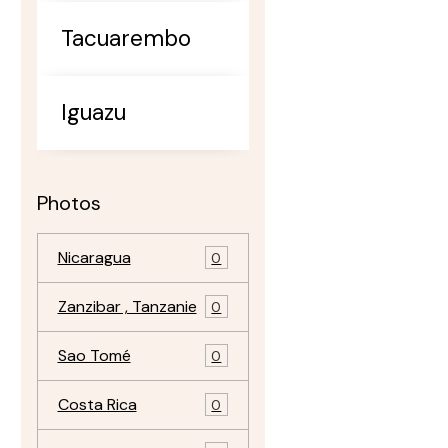
Tacuarembo
Iguazu
Photos
Nicaragua
0
Zanzibar , Tanzanie
0
Sao Tomé
0
Costa Rica
0