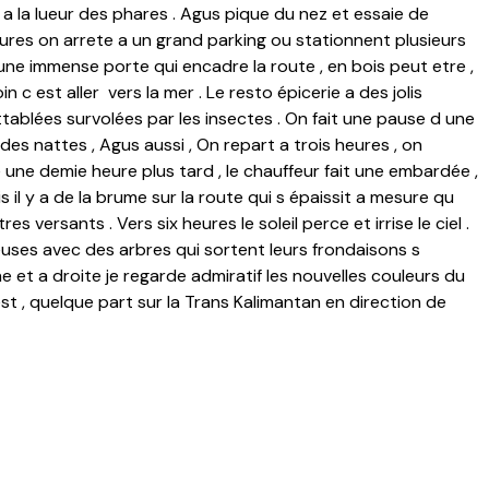
a la lueur des phares . Agus pique du nez et essaie de
eures on arrete a un grand parking ou stationnent plusieurs
 une immense porte qui encadre la route , en bois peut etre ,
loin c est aller vers la mer . Le resto épicerie a des jolis
tablées survolées par les insectes . On fait une pause d une
 des nattes , Agus aussi , On repart a trois heures , on
ne demie heure plus tard , le chauffeur fait une embardée ,
s il y a de la brume sur la route qui s épaissit a mesure qu
versants . Vers six heures le soleil perce et irrise le ciel .
ses avec des arbres qui sortent leurs frondaisons s
e et a droite je regarde admiratif les nouvelles couleurs du
est , quelque part sur la Trans Kalimantan en direction de