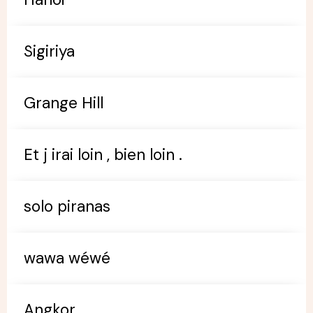
Sigiriya
Grange Hill
Et j irai loin , bien loin .
solo piranas
wawa wéwé
Angkor