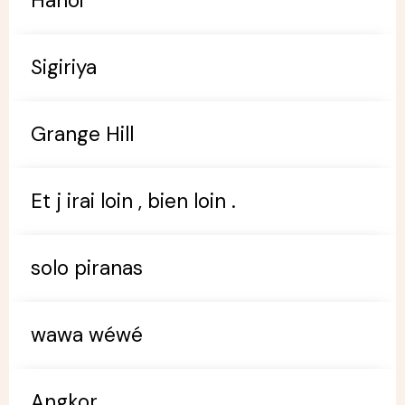
Hanoi
Sigiriya
Grange Hill
Et j irai loin , bien loin .
solo piranas
wawa wéwé
Angkor