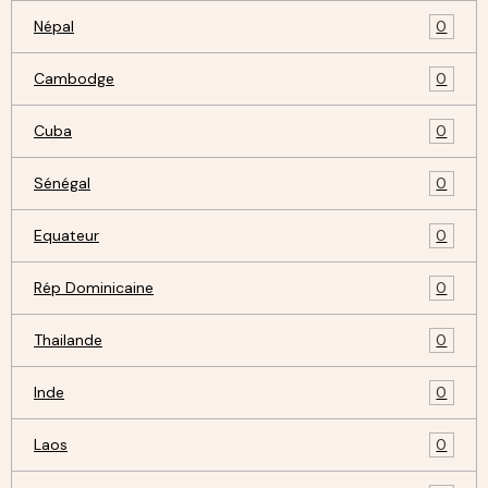
Népal
0
Cambodge
0
Cuba
0
Sénégal
0
Equateur
0
Rép Dominicaine
0
Thailande
0
Inde
0
Laos
0